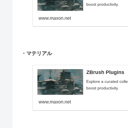
boost productivity.
www.maxon.net
・マテリアル
ZBrush Plugins
Explore a curated coll
boost productivity.
www.maxon.net