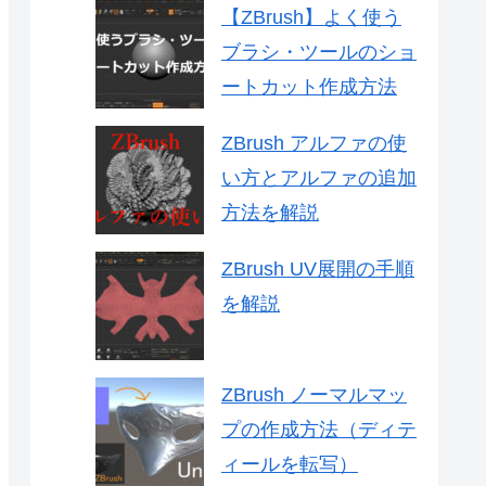
【ZBrush】よく使う
ブラシ・ツールのショ
ートカット作成方法
ZBrush アルファの使
い方とアルファの追加
方法を解説
ZBrush UV展開の手順
を解説
ZBrush ノーマルマッ
プの作成方法（ディテ
ィールを転写）