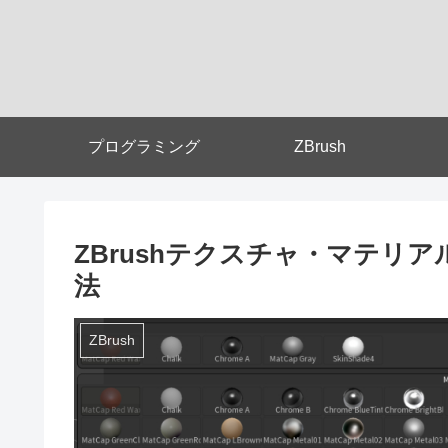
プログラミング
ZBrush
ZBrushテクスチャ・マテリ
法
ZBrush