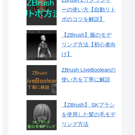
ZBrush Zリメッシャ
ーの使い方【自動リト
ポのコツを解説】
【ZBrush】服のモデ
リング方法【初心者向
け】
ZBrush LiveBooleanの
使い方を丁寧に解説
【ZBrush】 SKブラシ
を使用した髪の毛モデ
リング方法