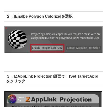
２．[Enalbe Polygon Colorize]を選択
３．[ZAppLink Projection]画面で、[Set Target App]
をクリック