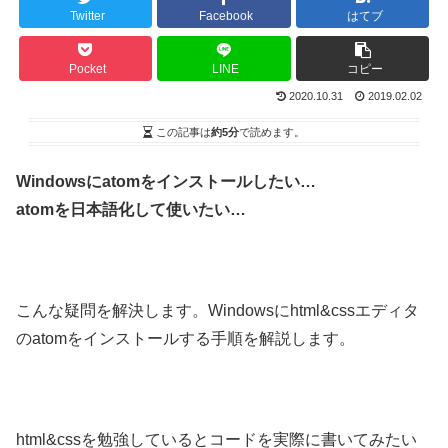
Twitter
Facebook
はてブ
Pocket
LINE
コピー
2020.10.31
2019.02.02
この記事は
約5分
で読めます。
Windowsにatomをインストールしたい…
atomを日本語化して使いたい…
こんな疑問を解決します。Windowsにhtml&cssエディタ
のatomをインストールする手順を解説します。
html&cssを勉強しているとコードを実際に書いてみたい