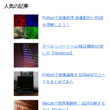
人気の記事
Pythonで画像処理 画像配列とRGB
を理解しよう！
デベロッパーツール(検証機能)の使
い方【html&css】
Pythonで画像編集するOpenCVコー
ドをまとめてみた
Mecabで形態素解析：品詞分解する