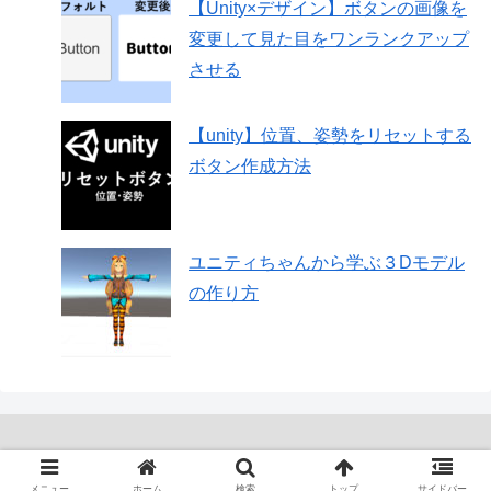
【Unity×デザイン】ボタンの画像を
変更して見た目をワンランクアップ
させる
【unity】位置、姿勢をリセットする
ボタン作成方法
ユニティちゃんから学ぶ３Dモデル
の作り方
Copyright © 2018-2026 Your 3D All Rights Reserved.
メニュー
ホーム
検索
トップ
サイドバー