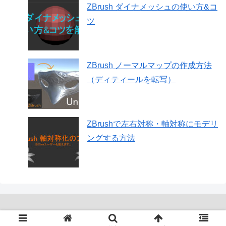
ZBrush ダイナメッシュの使い方&コ
ツ
ZBrush ノーマルマップの作成方法
（ディティールを転写）
ZBrushで左右対称・軸対称にモデリ
ングする方法
Copyright © 2018-2026 Your 3D All Rights Reserved.