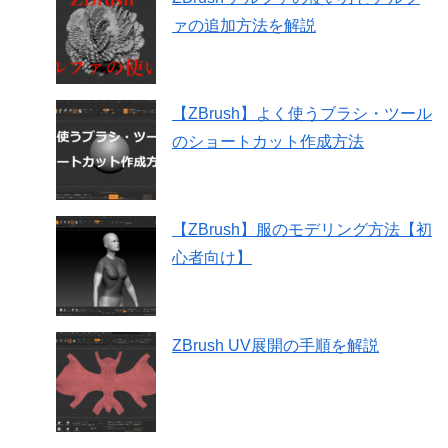
ァの追加方法を解説
【ZBrush】よく使うブラシ・ツール
のショートカット作成方法
【ZBrush】服のモデリング方法【初
心者向け】
ZBrush UV展開の手順を解説