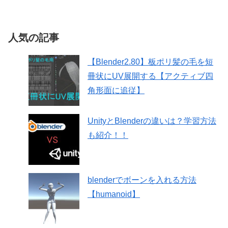
人気の記事
【Blender2.80】板ポリ髪の毛を短
冊状にUV展開する【アクティブ四
角形面に追従】
UnityとBlenderの違いは？学習方法
も紹介！！
blenderでボーンを入れる方法
【humanoid】