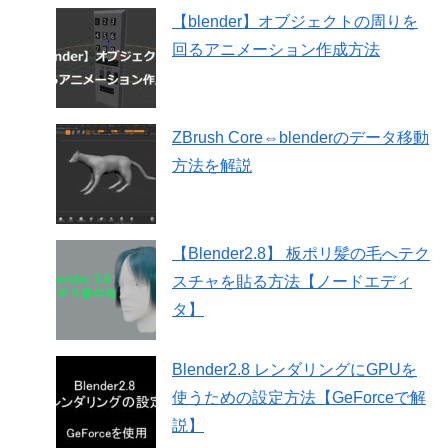
【blender】オブジェクトの周りを
回るアニメーション作成方法
ZBrush Core⇔blenderのデータ移動
方法を解説
【Blender2.8】 板ポリ髪の毛へテク
スチャを貼る方法【ノードエディ
タ】
Blender2.8 レンダリングにGPUを
使うための設定方法【GeForceで解
説】