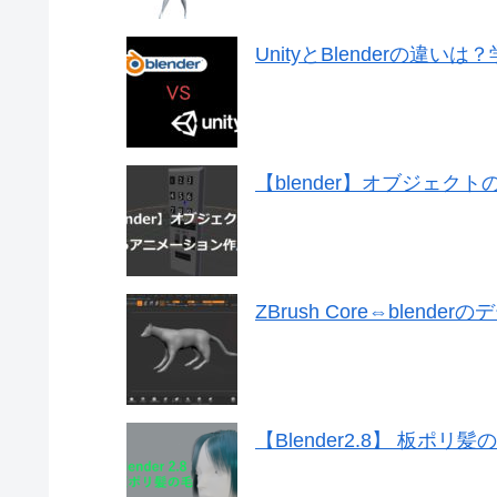
UnityとBlenderの違
【blender】オブジェ
ZBrush Core⇔blend
【Blender2.8】 板